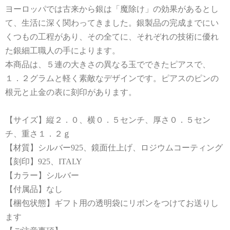
ヨーロッパでは古来から銀は「魔除け」の効果があるとし
て、生活に深く関わってきました。銀製品の完成までにい
くつもの工程があり、その全てに、それぞれの技術に優れ
た銀細工職人の手によります。
本商品は、５連の大きさの異なる玉でできたピアスで、
１．２グラムと軽く素敵なデザインです。ピアスのピンの
根元と止金の表に刻印があります。
【サイズ】縦２．０、横０．５センチ、厚さ０．５セン
チ、重さ１．２ｇ
【材質】シルバー925、鏡面仕上げ、ロジウムコーティング
【刻印】925、ITALY
【カラー】シルバー
【付属品】なし
【梱包状態】ギフト用の透明袋にリボンをつけてお送りし
ます