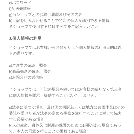
e)パスワード
f)配送先情報
g)当ショップとのお取引履歴及びその内容
h)上記を組み合わせることで特定の個人が識別できる情報
＃ショップで使用する項目すべてをご記入ください
3.個人情報の利用
当ショップではお客様からお預かりした個人情報の利用目的は以
下の通りです。
a)ご注文の確認、照会
b)商品発送の確認、照会
c)お問合せの返信時
当ショップでは、下記の場合を除いてはお客様の断りなく第三者
に個人情報を開示・提供することはいたしません。
a)法令に基づく場合、及び国の機関若しくは地方公共団体又はその
委託を受けた者が法令の定める事務を遂行することに対して協力
する必要がある場合
b)人の生命、身体又は財産の保護のために必要がある場合であっ
て、本人の同意を得ることが困難である場合