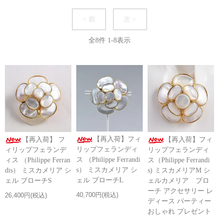
< 前
次 >
全
8
件
1
-
8
表示
【再入荷】フィ
【再入荷】 フ
【再入荷】フィ
リップフェランディ
ィリップフェランデ
リップフェランディ
ス （Philippe Ferrandi
ィス （Philippe Ferran
ス（Philippe Ferrandi
s） ミスカメリア シ
dis） ミスカメリア シ
s) ミスカメリアM シ
ェル ブローチL
ェル ブローチS
ェルカメリア ブロ
ーチ アクセサリー レ
40,700円(税込)
26,400円(税込)
ディース パーティー
おしゃれ プレゼント