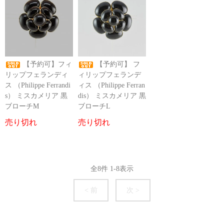
【予約可】フィ
【予約可】 フ
リップフェランディ
ィリップフェランデ
ス （Philippe Ferrandi
ィス （Philippe Ferran
s） ミスカメリア 黒
dis） ミスカメリア 黒
ブローチM
ブローチL
売り切れ
売り切れ
全
8
件
1
-
8
表示
< 前
次 >